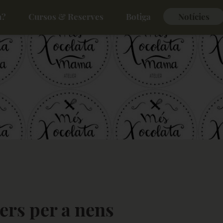
m?
Cursos & Reserves
Botiga
Notícies
lers per a nens