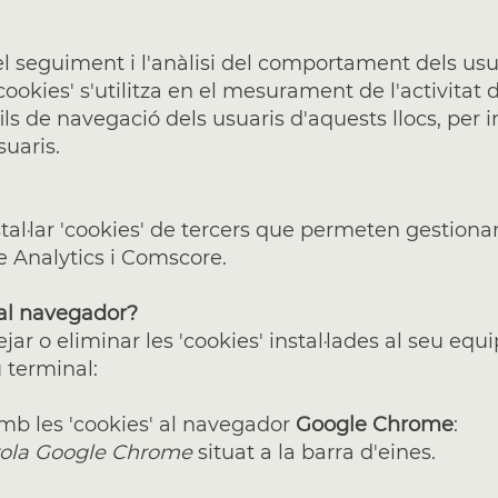
l seguiment i l'anàlisi del comportament dels usua
ookies' s'utilitza en el mesurament de l'activitat de
ils de navegació dels usuaris d'aquests llocs, per i
suaris.
·lar 'cookies' de tercers que permeten gestionar i
e Analytics i Comscore.
 al navegador?
jar o eliminar les 'cookies' instal·lades al seu equ
u terminal:
amb les 'cookies' al navegador
Google Chrome
:
trola Google Chrome
situat a la barra d'eines.