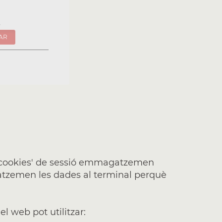
s
AR
s 'cookies' de sessió emmagatzemen
atzemen les dades al terminal perquè
el web pot utilitzar: