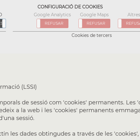
CONFIGURACIÓ DE COOKIES
D
Google Analytics
Google Maps
Altre
ES
ACCEPTAR
REFUSAR
REFUSAR
ACCEPTAR
REFUSAR
ACCEPTAR
REFUS
Cookies de tercers
ormació (LSSI)
temporals de sessió com 'cookies' permanents. Le
edeix a la web i les 'cookies' permanents emmag
d'una sessió.
ctin les dades obtingudes a través de les 'cookies', 