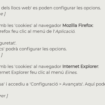
s dels llocs web' es poden configurar les opcions.
me
]
amb les 'cookies' al navegador
Mozilla Firefox
:
irefox feu clic al menú de l'
Aplicació
.
guretat'.
ocs' podrà configurar les opcions.
]
amb les 'cookies' al navegador
Internet Explorer
:
nternet Explorer feu clic al menú
Eines
.
sa' i accediu a 'Configuració > Avançats'. Aquí po
rer
]